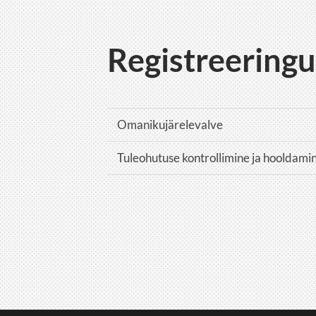
Registreering
Omanikujärelevalve
Tuleohutuse kontrollimine ja hooldami