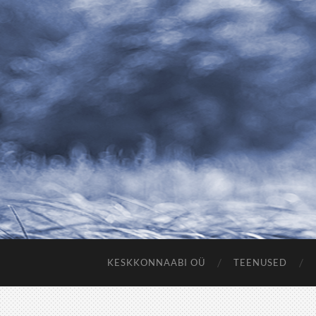
KESKKONNAABI OÜ
TEENUSED