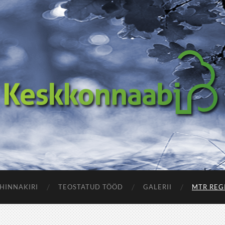
Keskkonnaabi
OÜ
HINNAKIRI
TEOSTATUD TÖÖD
GALERII
MTR REG