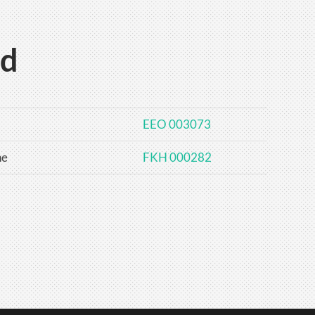
ud
EEO 003073
ne
FKH 000282